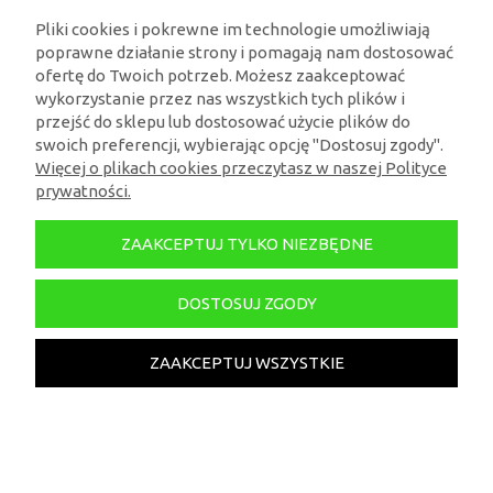
Pliki cookies i pokrewne im technologie umożliwiają
poprawne działanie strony i pomagają nam dostosować
ofertę do Twoich potrzeb. Możesz zaakceptować
wykorzystanie przez nas wszystkich tych plików i
przejść do sklepu lub dostosować użycie plików do
swoich preferencji, wybierając opcję "Dostosuj zgody".
Więcej o plikach cookies przeczytasz w naszej Polityce
prywatności.
Klocki Zestaw Icons Botanicals Dracena
ZAAKCEPTUJ TYLKO NIEZBĘDNE
Sandera 325szt
DOSTOSUJ ZGODY
149,99 zł
ZAAKCEPTUJ WSZYSTKIE