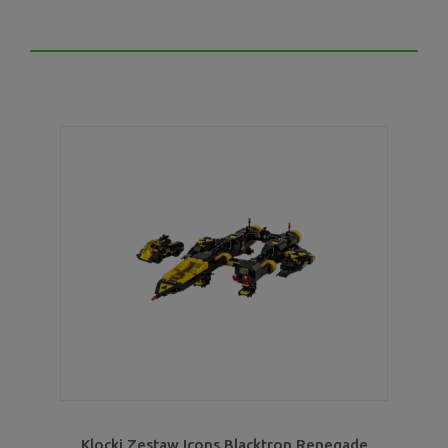
Klocki Zestaw Icons Blacktron Renegade