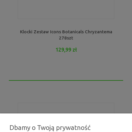
Klocki Zestaw Icons Botanicals Chryzantema
278szt
129,99 zł
Dbamy o Twoją prywatność