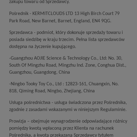
zakupu towaru od Sprzedawcy.
Pośrednik - KERMITCLOUDS LTD 13 High Birch Court 79
Park Road, New Barnet, Barnet, England, EN4 9QG.
Sprzedawca - podmiot, który dokonuje sprzedaży towaru i
posiada siedzibę w kraju trzecim. Pełna lista sprzedawców
dostępna na życzenie kupującego.
-Guangzhou AOJIE Science & Technology Co., Ltd: No. 30,
South Of Mingzhu Road, Mingzhu Ind. Zone, Conghua Dist.,
Guangzhou, Guangdong, China
-Ningbo Tooky Toy Co., Ltd : 12823-161, Chuangxin, No.
818, Qiming Road, Ningbo, Zhejiang, China
Usługa pośrednictwa - usługa świadczona przez Pośrednika,
zgodnie z zasadami wskazanymi w niniejszym Regulaminie.
Prowizja – obejmuje wynagrodzenie odpowiadające różnicy
pomiędzy kwotą wpłaconą przez Klienta na rachunek
Pośrednika, a kwotą przekazaną Sprzedawcy tytułem