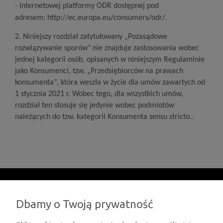
-
Internetowej platformy ODR dostępnej pod
adresem:
http://ec.europa.eu/consumers/odr/
.
2. Niniejszy rozdział zatytułowany „Pozasądowe
rozwiązywanie sporów" nie znajduje zastosowania wobec
jednej kategorii osób, opisanych w niniejszym Regulaminie
jako Konsumenci, tzw. „Przedsiębiorców na prawach
konsumenta", która weszła w życie dla umów zawartych od
1 stycznia 2021 r. Wobec tego, dla wszystkich umów,
rozdział ten stosuje się jedynie wobec podmiotów
należących do tzw. kategorii Konsumenta sensu stricto..
Moje konto
Dbamy o Twoją prywatność