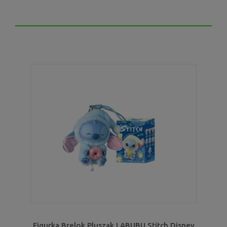
Figurka Brelok Pluszak LABUBU Stitch Disney