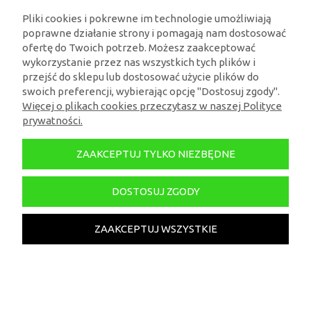
Pliki cookies i pokrewne im technologie umożliwiają
poprawne działanie strony i pomagają nam dostosować
ofertę do Twoich potrzeb. Możesz zaakceptować
wykorzystanie przez nas wszystkich tych plików i
przejść do sklepu lub dostosować użycie plików do
swoich preferencji, wybierając opcję "Dostosuj zgody".
Więcej o plikach cookies przeczytasz w naszej Polityce
prywatności.
Figurka Brelok Pluszak LABUBU Stitch Disney
ZAAKCEPTUJ TYLKO NIEZBĘDNE
DOSTOSUJ ZGODY
79,99 zł
ZAAKCEPTUJ WSZYSTKIE