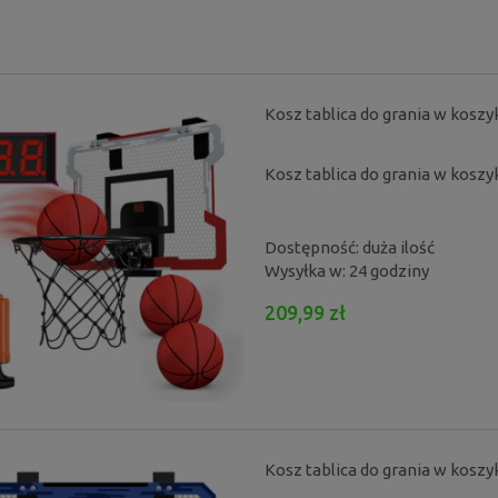
Kosz tablica do grania w kosz
Kosz tablica do grania w kosz
Dostępność:
duża ilość
a do grania w koszykówkę dla
Kosz tablica do grania w koszykówkę
Wysyłka w:
24 godziny
zieci zabawka snp
dzieci zabawka snp
209,99 zł
209,99 zł
209,99 zł
Kosz tablica do grania w kosz