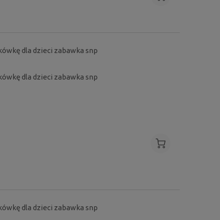
ykówkę dla dzieci zabawka snp
ykówkę dla dzieci zabawka snp
 dla
Łuk zabawka dla dzieci na kulki na rzep z
Bramka do piłki n
tarczą snp
dzieci mini z
104,99 zł
119,
ykówkę dla dzieci zabawka snp