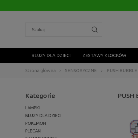
BLUZY DLA DZIECI
ZESTAWY KLOCKÓW
Strona główna
SENSORYCZNE
PUSH BUBBLE
Kategorie
PUSH 
LAMPKI
BLUZY DLA DZIECI
POKEMON
PLECAKI