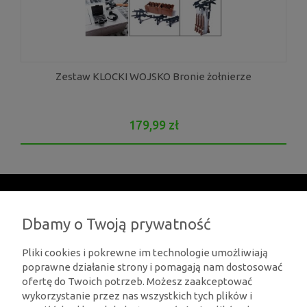
Zestaw KLOCKI WOJSKO Bronie żołnierze
179,99 zł
Moje konto
Dbamy o Twoją prywatność
Pliki cookies i pokrewne im technologie umożliwiają
O SKLEPIE
poprawne działanie strony i pomagają nam dostosować
ofertę do Twoich potrzeb. Możesz zaakceptować
wykorzystanie przez nas wszystkich tych plików i
KONTAKT