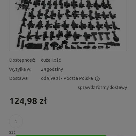
Dostępność:
duża ilość
Wysyłka w:
24 godziny
Dostawa:
od 9,99 zł
- Poczta Polska
Cena nie zawiera ewentualnych kosztów płatności
sprawdź formy dostawy
124,98 zł
szt.